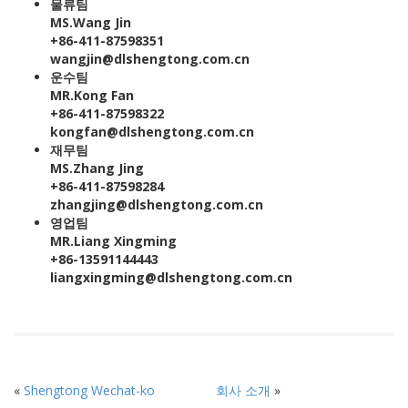
물류팀
MS.Wang Jin
+86-411-87598351
wangjin@dlshengtong.com.cn
운수팀
MR.Kong Fan
+86-411-87598322
kongfan@dlshengtong.com.cn
재무팀
MS.Zhang Jing
+86-411-87598284
zhangjing@dlshengtong.com.cn
영업팀
MR.Liang Xingming
+86-13591144443
liangxingming@dlshengtong.com.cn
«
Shengtong Wechat-ko
회사 소개
»