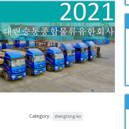
Category :
shengtong-ko