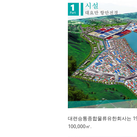
대련승통종합물류유한회사는 19
100,000㎡.