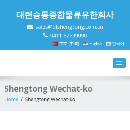
대련승통종합물류유한회사
sales@dlshengtong.com.cn
0411-82539090
中文 (中国)
English
한국어
Toggl
navig
Shengtong Wechat-ko
Home
Shengtong Wechat-ko